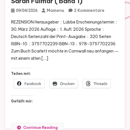
Sarah Fulmar ( Band 1)
Zu
Mamenu
2 Kommentare
09/04/2026
(REZENSION
REZENSION Herausgeber ‏ : ‎ Lübbe Erscheinungstermin ‏ : ‎
Summer
30. März 2026 Auflage ‏ : ‎ 1. Aufl. 2026 Sprache ‏ : ‎
Tides
Deutsch Seitenzahl der Print-Ausgabe ‏ : ‎ 320 Seiten
Von
ISBN-10 ‏ : ‎ 3757702239 ISBN-13 ‏ : ‎ 978-3757702236
Sarah
Zum Buch Scarlett möchte in Cornwall neu anfangen ―
Fulmar
mit einem alten […]
(
Band
Teilen mit:
1)
Facebook
Drucken
Threads
Gefällt mir:
Continue Reading