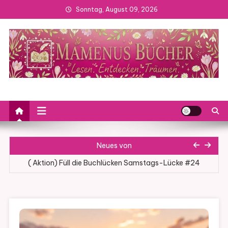
Skip
Sonntag, August 09, 2026
to
content
( AKTION ) COVER WEDNESDAY# 127
Wenn das Leben nach Aufmerksamkeit ruft
( AKTION ) COVER WEDNESDAY# 128
Neues von
( Aktion) Füll die Buchlücken Samstags-Lücke #24
(Rezension) Sinnlichkeit in Salò von Claire Stern ( Band 5)
( AKTION ) COVER WEDNESDAY# 127