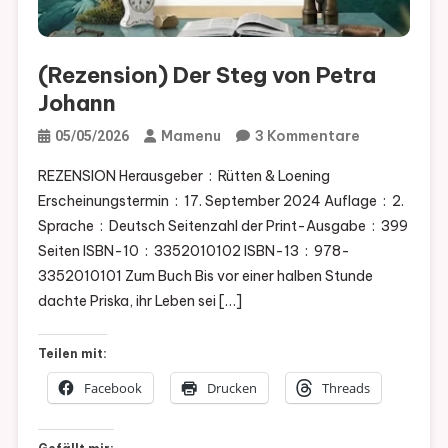
(Rezension) Der Steg von Petra
Johann
Zu
Mamenu
3 Kommentare
05/05/2026
(Rezension)
REZENSION Herausgeber ‏ : ‎ Rütten & Loening
Der
Erscheinungstermin ‏ : ‎ 17. September 2024 Auflage ‏ : ‎ 2.
Steg
Sprache ‏ : ‎ Deutsch Seitenzahl der Print-Ausgabe ‏ : ‎ 399
Von
Seiten ISBN-10 ‏ : ‎ 3352010102 ISBN-13 ‏ : ‎ 978-
Petra
3352010101 Zum Buch Bis vor einer halben Stunde
Johann
dachte Priska, ihr Leben sei […]
Teilen mit:
Facebook
Drucken
Threads