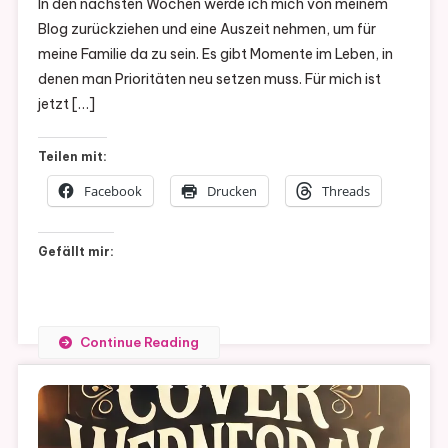
In den nächsten Wochen werde ich mich von meinem
Nach
Blog zurückziehen und eine Auszeit nehmen, um für
Aufmerksa
meine Familie da zu sein. Es gibt Momente im Leben, in
Ruft
denen man Prioritäten neu setzen muss. Für mich ist
jetzt […]
Teilen mit:
Facebook
Drucken
Threads
Gefällt mir:
Continue Reading