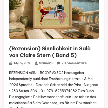
(Rezension) Sinnlichkeit in Salò
von Claire Stern ( Band 5)
Zu
Mamenu
2 Kommentare
14/05/2026
(Rezension)
REZENSION ASIN ‏ : ‎ B0GYRVX8C2 Herausgeber ‏ : ‎
Sinnlichkeit
Independently published Erscheinungstermin ‏ : ‎ 3. Mai
In
2026 Sprache ‏ : ‎ Deutsch Seitenzahl der Print-Ausgabe ‏
Salò
: ‎ 280 Seiten ISBN-13 ‏ : ‎ 979-8255974382 Zum Buch
Von
Die engagierte Politikwissenschaftlerin Lisa reist in das
Claire
malerische Salò am Gardasee, um für ihre Doktorarbeit
Stern