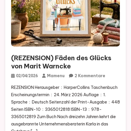
(REZENSION) Fäden des Glücks
von Marit Warncke
Zu
Mamenu
2 Kommentare
02/04/2026
(REZENSION
REZENSION Herausgeber ‏ : ‎ HarperCollins Taschenbuch
Fäden
Erscheinungstermin ‏ : ‎ 24. März 2026 Auflage ‏ : ‎ 1.
Des
Sprache ‏ : ‎ Deutsch Seitenzahl der Print-Ausgabe ‏ : ‎ 448
Glücks
Seiten ISBN-10 ‏ : ‎ 3365012818 ISBN-13 ‏ : ‎ 978-
Von
3365012819 Zum Buch Nach dreizehn Jahren kehrt die
Marit
ausgebrannte Unternehmensberaterin Karla in das
Warncke