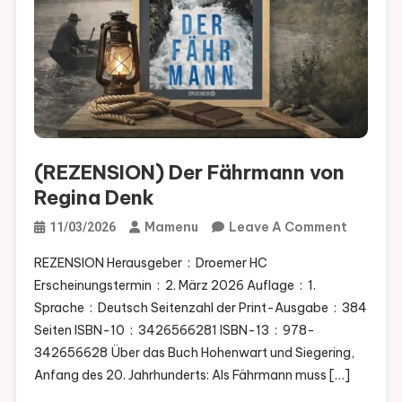
(REZENSION) Der Fährmann von
Regina Denk
On
Mamenu
Leave A Comment
11/03/2026
(REZENS
REZENSION Herausgeber ‏ : ‎ Droemer HC
Der
Erscheinungstermin ‏ : ‎ 2. März 2026 Auflage ‏ : ‎ 1.
Fährma
Sprache ‏ : ‎ Deutsch Seitenzahl der Print-Ausgabe ‏ : ‎ 384
Von
Seiten ISBN-10 ‏ : ‎ 3426566281 ISBN-13 ‏ : ‎ 978-
Regina
342656628 Über das Buch Hohenwart und Siegering,
Denk
Anfang des 20. Jahrhunderts: Als Fährmann muss […]