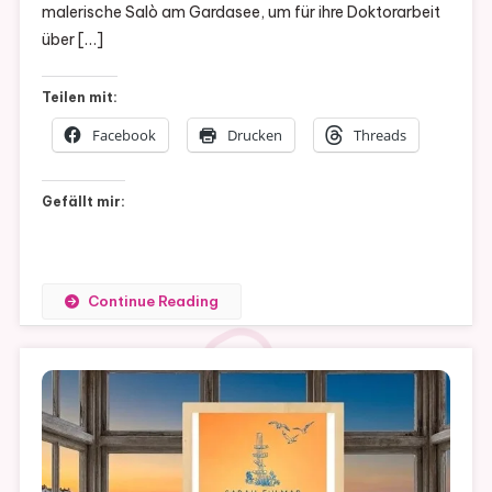
malerische Salò am Gardasee, um für ihre Doktorarbeit
Stern
über […]
(
Band
Teilen mit:
5)
Facebook
Drucken
Threads
Gefällt mir:
Continue Reading