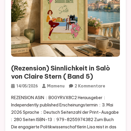
(Rezension) Sinnlichkeit in Salò
von Claire Stern ( Band 5)
Zu
Mamenu
2 Kommentare
14/05/2026
(Rezension)
REZENSION ASIN ‏ : ‎ B0GYRVX8C2 Herausgeber ‏ : ‎
Sinnlichkeit
Independently published Erscheinungstermin ‏ : ‎ 3. Mai
In
2026 Sprache ‏ : ‎ Deutsch Seitenzahl der Print-Ausgabe ‏
Salò
: ‎ 280 Seiten ISBN-13 ‏ : ‎ 979-8255974382 Zum Buch
Von
Die engagierte Politikwissenschaftlerin Lisa reist in das
Claire