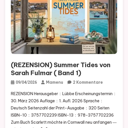
(REZENSION) Summer Tides von
Sarah Fulmar ( Band 1)
Zu
Mamenu
2 Kommentare
09/04/2026
(REZENSION
REZENSION Herausgeber ‏ : ‎ Lübbe Erscheinungstermin ‏ : ‎
Summer
30. März 2026 Auflage ‏ : ‎ 1. Aufl. 2026 Sprache ‏ : ‎
Tides
Deutsch Seitenzahl der Print-Ausgabe ‏ : ‎ 320 Seiten
Von
ISBN-10 ‏ : ‎ 3757702239 ISBN-13 ‏ : ‎ 978-3757702236
Sarah
Zum Buch Scarlett möchte in Cornwall neu anfangen ―
Fulmar