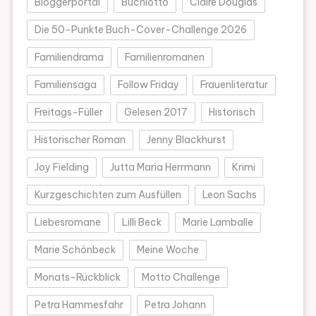
Bloggerportal
Buchlotto
Claire Douglas
Die 50-Punkte Buch-Cover-Challenge 2026
Familiendrama
Familienromanen
Familiensaga
Follow Friday
Frauenliteratur
Freitags-Füller
Gelesen 2017
Historisch
Historischer Roman
Jenny Blackhurst
Joy Fielding
Jutta Maria Herrmann
Krimi
Kurzgeschichten zum Ausfüllen
Leon Sachs
Liebesromane
Lilli Beck
Marie Lamballe
Marie Schönbeck
Meine Woche
Monats-Rückblick
Motto Challenge
Petra Hammesfahr
Petra Johann