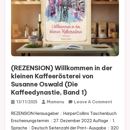
(REZENSION) Willkommen in der
kleinen Kaffeerösterei von
Susanne Oswald (Die
Kaffeedynastie, Band 1)
On
Mamenu
Leave A Comment
13/11/2025
(REZENS
REZENSION Herausgeber ‏ : ‎ HarperCollins Taschenbuch
Willkom
Erscheinungstermin ‏ : ‎ 27. Dezember 2022 Auflage ‏ : ‎ 1.
In
Sprache ‏ : ‎ Deutsch Seitenzahl der Print-Ausgabe ‏ : ‎ 320