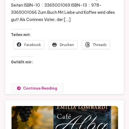
Der
Seiten ISBN-10 ‏ : ‎ 3365001069 ISBN-13 ‏ : ‎ 978-
Kleinen
3365001066 Zum Buch Mit Liebe und Kaffee wird alles
Kaffeerö
gut! Als Corinnes Vater, der […]
Von
Susanne
Teilen mit:
Oswald
(Die
Facebook
Drucken
Threads
Kaffeed
Band
Gefällt mir:
1)
Continue Reading