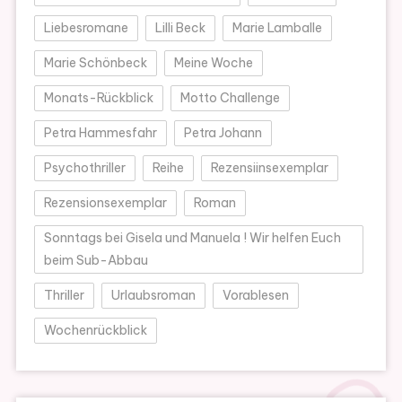
Liebesromane
Lilli Beck
Marie Lamballe
Marie Schönbeck
Meine Woche
Monats-Rückblick
Motto Challenge
Petra Hammesfahr
Petra Johann
Psychothriller
Reihe
Rezensiinsexemplar
Rezensionsexemplar
Roman
Sonntags bei Gisela und Manuela ! Wir helfen Euch
beim Sub-Abbau
Thriller
Urlaubsroman
Vorablesen
Wochenrückblick