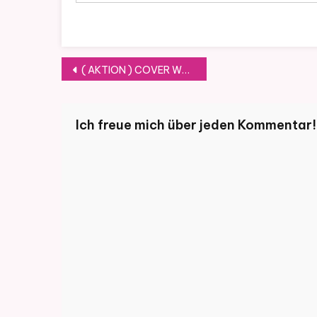
Beitragsnavigation
( AKTION ) COVER WEDNESDAY# 106
Ich freue mich über jeden Kommentar!