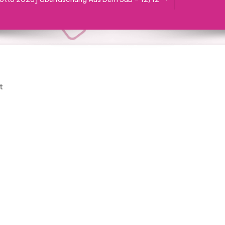
On
t
81kX2v4Ss+L._SL1500_