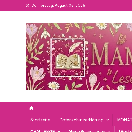
Skip
Donnerstag, August 06, 2026
to
content
Startseite
Datenschutzerklärung
MONAT
CHALLENGE
Meine Rezensionen
[Buch