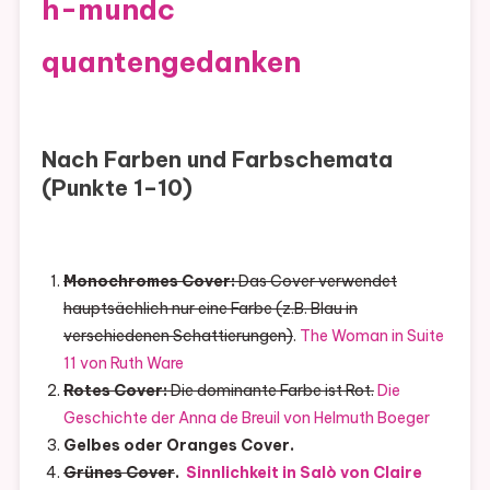
h-mundc
quantengedanken
Nach Farben und Farbschemata
(Punkte 1–10)
Monochromes Cover:
Das Cover verwendet
hauptsächlich nur eine Farbe (z.B. Blau in
verschiedenen Schattierungen)
.
The Woman in Suite
11 von Ruth Ware
Rotes Cover:
Die dominante Farbe ist Rot.
Die
Geschichte der Anna de Breuil von Helmuth Boeger
Gelbes oder Oranges Cover.
Grünes Cover
.
Sinnlichkeit in Salò von Claire