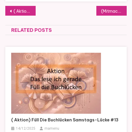
Beitragsnavigation
( Aktion) Füll die Buchlücken Samstags-Lücke #10
(Mitmach-Aktion) Kurzgeschichten zum Ausfüllen
RELATED POSTS
( Aktion) Füll Die Buchlücken Samstags-Lücke #13
14/12/2025
mamenu