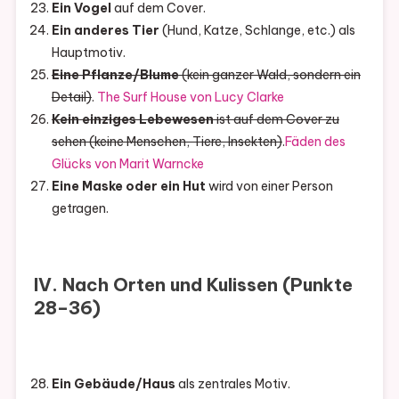
Ein Vogel
auf dem Cover.
Ein anderes Tier
(Hund, Katze, Schlange, etc.) als
Hauptmotiv.
Eine Pflanze/Blume
(kein ganzer Wald, sondern ein
Detail)
.
The Surf House von Lucy Clarke
Kein einziges Lebewesen
ist auf dem Cover zu
sehen (keine Menschen, Tiere, Insekten)
.
Fäden des
Glücks von Marit Warncke
Eine Maske oder ein Hut
wird von einer Person
getragen.
IV. Nach Orten und Kulissen (Punkte
28–36)
Ein Gebäude/Haus
als zentrales Motiv.