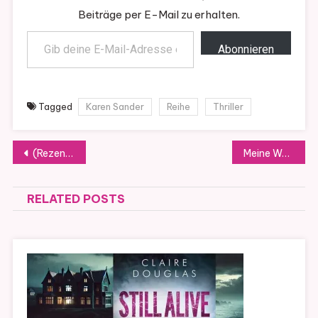
Beiträge per E-Mail zu erhalten.
Gib deine E-Mail-Adresse ein ...
Abonnieren
Tagged
Karen Sander
Reihe
Thriller
Beitragsnavigation
(Rezension)Nachttod (Die Hanna Duncker Band 1) von Johanna Mo
Meine Woche
RELATED POSTS