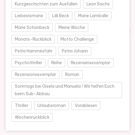
Kurzgeschichten zum Ausfüllen
Leon Sachs
Liebesromane
Lilli Beck
Marie Lamballe
Marie Schönbeck
Meine Woche
Monats-Rückblick
Motto Challenge
Petra Hammesfahr
Petra Johann
Psychothriller
Reihe
Rezensiinsexemplar
Rezensionsexemplar
Roman
Sonntags bei Gisela und Manuela ! Wir helfen Euch
beim Sub-Abbau
Thriller
Urlaubsroman
Vorablesen
Wochenrückblick