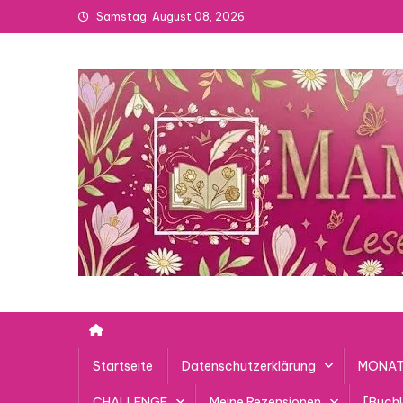
Skip
Samstag, August 08, 2026
to
content
Startseite
Datenschutzerklärung
MONAT
CHALLENGE
Meine Rezensionen
[Buch