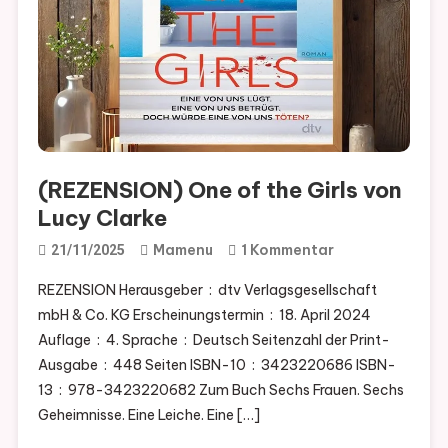
(REZENSION) One of the Girls von
Lucy Clarke
Zu
Mamenu
1 Kommentar
21/11/2025
(REZENSION)
REZENSION Herausgeber ‏ : ‎ dtv Verlagsgesellschaft
One
mbH & Co. KG Erscheinungstermin ‏ : ‎ 18. April 2024
Of
Auflage ‏ : ‎ 4. Sprache ‏ : ‎ Deutsch Seitenzahl der Print-
The
Ausgabe ‏ : ‎ 448 Seiten ISBN-10 ‏ : ‎ 3423220686 ISBN-
Girls
13 ‏ : ‎ 978-3423220682 Zum Buch Sechs Frauen. Sechs
Von
Geheimnisse. Eine Leiche. Eine […]
Lucy