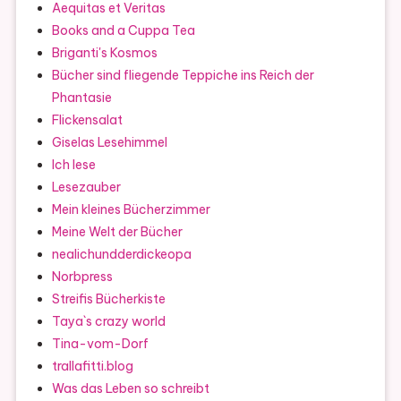
Aequitas et Veritas
Books and a Cuppa Tea
Briganti's Kosmos
Bücher sind fliegende Teppiche ins Reich der
Phantasie
Flickensalat
Giselas Lesehimmel
Ich lese
Lesezauber
Mein kleines Bücherzimmer
Meine Welt der Bücher
nealichundderdickeopa
Norbpress
Streifis Bücherkiste
Taya`s crazy world
Tina-vom-Dorf
trallafitti.blog
Was das Leben so schreibt