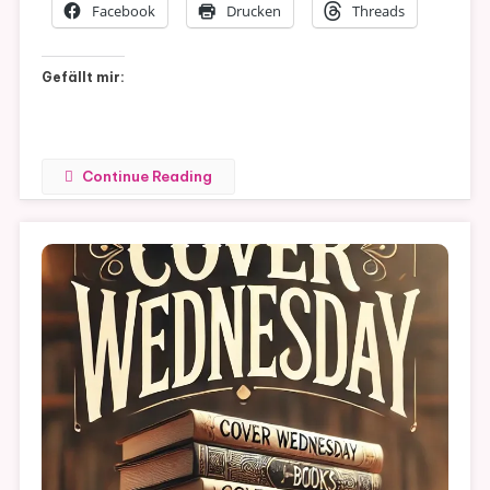
(Die
Facebook
Drucken
Threads
Kaffeedyn
Band
Gefällt mir:
1)
Continue Reading