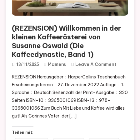
(REZENSION) Willkommen in der
kleinen Kaffeerösterei von
Susanne Oswald (Die
Kaffeedynastie, Band 1)
On
Mamenu
Leave A Comment
13/11/2025
(REZENSI
REZENSION Herausgeber ‏ : ‎ HarperCollins Taschenbuch
Willkomm
Erscheinungstermin ‏ : ‎ 27. Dezember 2022 Auflage ‏ : ‎ 1.
In
Sprache ‏ : ‎ Deutsch Seitenzahl der Print-Ausgabe ‏ : ‎ 320
Der
Seiten ISBN-10 ‏ : ‎ 3365001069 ISBN-13 ‏ : ‎ 978-
Kleinen
3365001066 Zum Buch Mit Liebe und Kaffee wird alles
Kaffeerös
gut! Als Corinnes Vater, der […]
Von
Susanne
Teilen mit:
Oswald