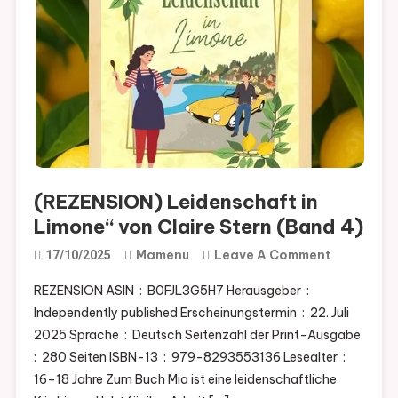
(REZENSION) Leidenschaft in
Limone“ von Claire Stern (Band 4)
On
Mamenu
Leave A Comment
17/10/2025
(REZENSI
REZENSION ASIN ‏ : ‎ B0FJL3G5H7 Herausgeber ‏ : ‎
Leidensch
Independently published Erscheinungstermin ‏ : ‎ 22. Juli
In
2025 Sprache ‏ : ‎ Deutsch Seitenzahl der Print-Ausgabe ‏
Limone“
: ‎ 280 Seiten ISBN-13 ‏ : ‎ 979-8293553136 Lesealter ‏ : ‎
Von
16–18 Jahre Zum Buch Mia ist eine leidenschaftliche
Claire