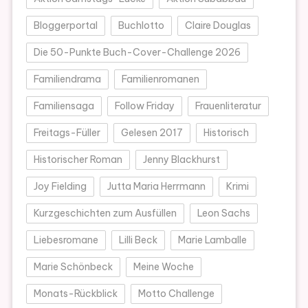
Bloggerportal
Buchlotto
Claire Douglas
Die 50-Punkte Buch-Cover-Challenge 2026
Familiendrama
Familienromanen
Familiensaga
Follow Friday
Frauenliteratur
Freitags-Füller
Gelesen 2017
Historisch
Historischer Roman
Jenny Blackhurst
Joy Fielding
Jutta Maria Herrmann
Krimi
Kurzgeschichten zum Ausfüllen
Leon Sachs
Liebesromane
Lilli Beck
Marie Lamballe
Marie Schönbeck
Meine Woche
Monats-Rückblick
Motto Challenge