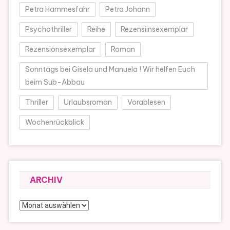
Petra Hammesfahr
Petra Johann
Psychothriller
Reihe
Rezensiinsexemplar
Rezensionsexemplar
Roman
Sonntags bei Gisela und Manuela ! Wir helfen Euch
beim Sub-Abbau
Thriller
Urlaubsroman
Vorablesen
Wochenrückblick
ARCHIV
Archiv