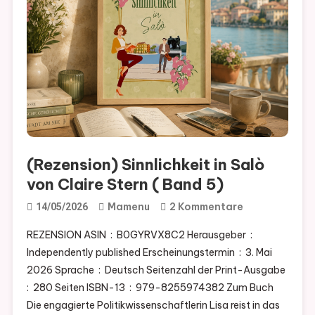
(Rezension) Sinnlichkeit in Salò
von Claire Stern ( Band 5)
Zu
Mamenu
2 Kommentare
14/05/2026
(Rezension)
REZENSION ASIN ‏ : ‎ B0GYRVX8C2 Herausgeber ‏ : ‎
Sinnlichkeit
Independently published Erscheinungstermin ‏ : ‎ 3. Mai
In
2026 Sprache ‏ : ‎ Deutsch Seitenzahl der Print-Ausgabe ‏
Salò
: ‎ 280 Seiten ISBN-13 ‏ : ‎ 979-8255974382 Zum Buch
Von
Die engagierte Politikwissenschaftlerin Lisa reist in das
Claire