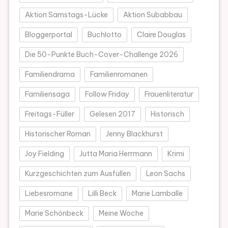
Aktion Samstags-Lücke
Aktion Subabbau
Bloggerportal
Buchlotto
Claire Douglas
Die 50-Punkte Buch-Cover-Challenge 2026
Familiendrama
Familienromanen
Familiensaga
Follow Friday
Frauenliteratur
Freitags-Füller
Gelesen 2017
Historisch
Historischer Roman
Jenny Blackhurst
Joy Fielding
Jutta Maria Herrmann
Krimi
Kurzgeschichten zum Ausfüllen
Leon Sachs
Liebesromane
Lilli Beck
Marie Lamballe
Marie Schönbeck
Meine Woche