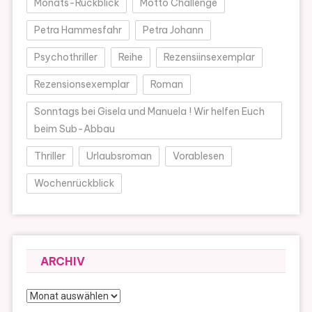
Monats-Rückblick
Motto Challenge
Petra Hammesfahr
Petra Johann
Psychothriller
Reihe
Rezensiinsexemplar
Rezensionsexemplar
Roman
Sonntags bei Gisela und Manuela ! Wir helfen Euch
beim Sub-Abbau
Thriller
Urlaubsroman
Vorablesen
Wochenrückblick
ARCHIV
Archiv