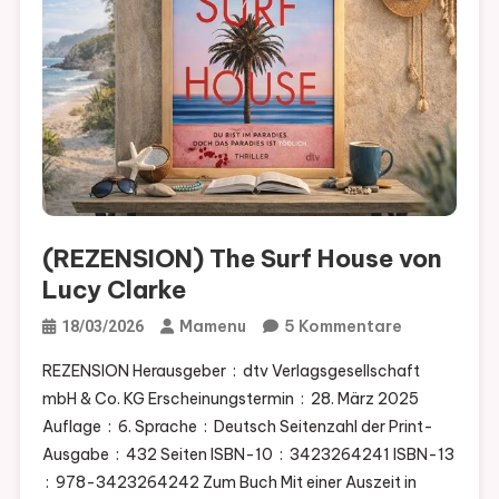
(REZENSION) The Surf House von
Lucy Clarke
Zu
Mamenu
5 Kommentare
18/03/2026
(REZENSIO
REZENSION Herausgeber ‏ : ‎ dtv Verlagsgesellschaft
The
mbH & Co. KG Erscheinungstermin ‏ : ‎ 28. März 2025
Surf
Auflage ‏ : ‎ 6. Sprache ‏ : ‎ Deutsch Seitenzahl der Print-
House
Ausgabe ‏ : ‎ 432 Seiten ISBN-10 ‏ : ‎ 3423264241 ISBN-13
Von
Lucy