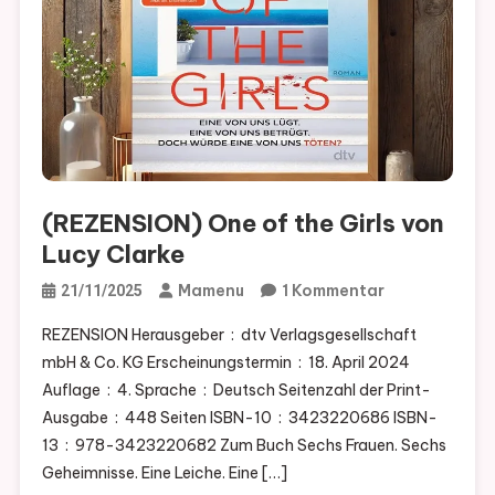
(REZENSION) One of the Girls von
Lucy Clarke
Zu
Mamenu
1 Kommentar
21/11/2025
(REZENSION)
REZENSION Herausgeber ‏ : ‎ dtv Verlagsgesellschaft
One
mbH & Co. KG Erscheinungstermin ‏ : ‎ 18. April 2024
Of
Auflage ‏ : ‎ 4. Sprache ‏ : ‎ Deutsch Seitenzahl der Print-
The
Ausgabe ‏ : ‎ 448 Seiten ISBN-10 ‏ : ‎ 3423220686 ISBN-
Girls
13 ‏ : ‎ 978-3423220682 Zum Buch Sechs Frauen. Sechs
Von
Geheimnisse. Eine Leiche. Eine […]
Lucy