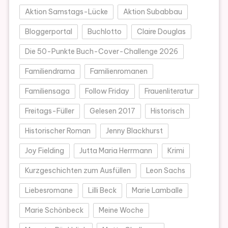
Aktion Samstags-Lücke
Aktion Subabbau
Bloggerportal
Buchlotto
Claire Douglas
Die 50-Punkte Buch-Cover-Challenge 2026
Familiendrama
Familienromanen
Familiensaga
Follow Friday
Frauenliteratur
Freitags-Füller
Gelesen 2017
Historisch
Historischer Roman
Jenny Blackhurst
Joy Fielding
Jutta Maria Herrmann
Krimi
Kurzgeschichten zum Ausfüllen
Leon Sachs
Liebesromane
Lilli Beck
Marie Lamballe
Marie Schönbeck
Meine Woche