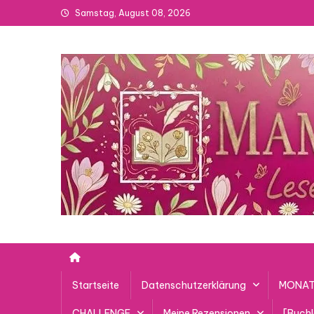
Skip
Samstag, August 08, 2026
to
content
Startseite
Datenschutzerklärung
MONAT
CHALLENGE
Meine Rezensionen
[Buch