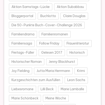
Aktion Samstags-Lücke
Aktion Subabbau
Bloggerportal
Buchlotto
Claire Douglas
Die 50-Punkte Buch-Cover-Challenge 2026
Familiendrama
Familienromanen
Familiensaga
Follow Friday
Frauenliteratur
Freitags-Füller
Gelesen 2017
Historisch
Historischer Roman
Jenny Blackhurst
Joy Fielding
Jutta Maria Herrmann
Krimi
Kurzgeschichten zum Ausfüllen
Leon Sachs
Liebesromane
Lilli Beck
Marie Lamballe
Marie Schönbeck
Meine Woche