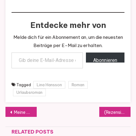
Entdecke mehr von
Melde dich für ein Abonnement an, um die neuesten
Beiträge per E-Mail zu erhalten.
Gib deine E-Mail-Adresse ein ...
Abonnieren
Tagged
Lina Hansson
Roman
Urlaubsroman
Beitragsnavigation
Meine Woche
(Rezension) Der Salon am Rosenplatz von Caroline Jansen (Band 1)
RELATED POSTS