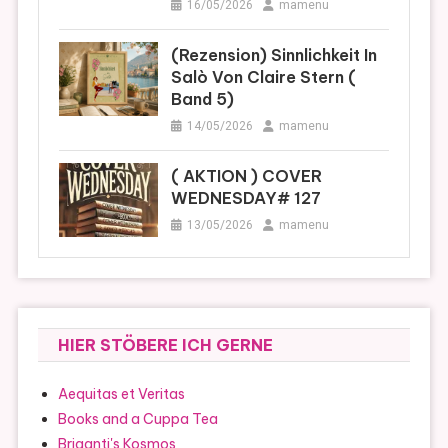
16/05/2026
mamenu
(Rezension) Sinnlichkeit In
Salò Von Claire Stern (
Band 5)
14/05/2026
mamenu
( AKTION ) COVER
WEDNESDAY# 127
13/05/2026
mamenu
HIER STÖBERE ICH GERNE
Aequitas et Veritas
Books and a Cuppa Tea
Briganti's Kosmos