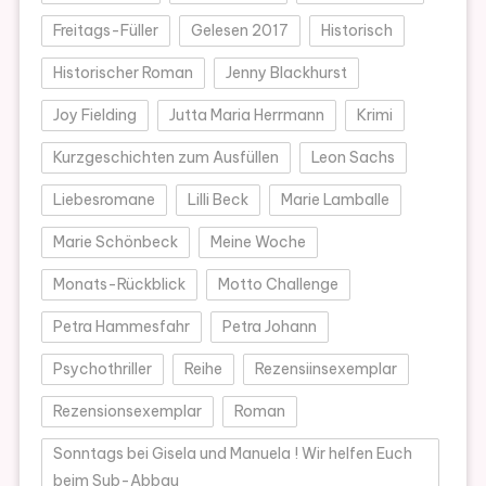
Freitags-Füller
Gelesen 2017
Historisch
Historischer Roman
Jenny Blackhurst
Joy Fielding
Jutta Maria Herrmann
Krimi
Kurzgeschichten zum Ausfüllen
Leon Sachs
Liebesromane
Lilli Beck
Marie Lamballe
Marie Schönbeck
Meine Woche
Monats-Rückblick
Motto Challenge
Petra Hammesfahr
Petra Johann
Psychothriller
Reihe
Rezensiinsexemplar
Rezensionsexemplar
Roman
Sonntags bei Gisela und Manuela ! Wir helfen Euch
beim Sub-Abbau