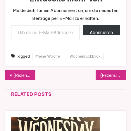
Melde dich für ein Abonnement an, um die neuesten
Beiträge per E-Mail zu erhalten.
Gib deine E-Mail-Adresse ein ...
Abonnieren
Tagged
Meine Woche
Wochenrückblick
Beitragsnavigation
(Rezension) Birthday Girl von Sue Fortin
(Rezension) Bücherliebe im kleinen Café am See von Lina Hansson
RELATED POSTS