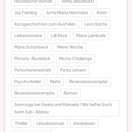
Historischer Roman
Jenny Blackhurst
Joy Fielding
Jutta Maria Herrmann
Krimi
Kurzgeschichten zum Ausfüllen
Leon Sachs
Liebesromane
Lilli Beck
Marie Lamballe
Marie Schönbeck
Meine Woche
Monats-Rückblick
Motto Challenge
Petra Hammesfahr
Petra Johann
Psychothriller
Reihe
Rezensiinsexemplar
Rezensionsexemplar
Roman
Sonntags bei Gisela und Manuela ! Wir helfen Euch
beim Sub-Abbau
Thriller
Urlaubsroman
Vorablesen