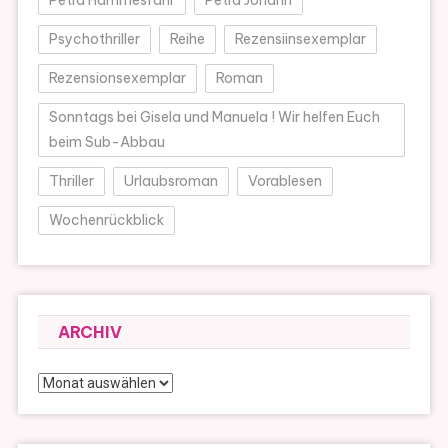
Petra Hammesfahr
Petra Johann
Psychothriller
Reihe
Rezensiinsexemplar
Rezensionsexemplar
Roman
Sonntags bei Gisela und Manuela ! Wir helfen Euch
beim Sub-Abbau
Thriller
Urlaubsroman
Vorablesen
Wochenrückblick
ARCHIV
Archiv