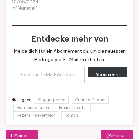
10/05/2024
In "Mamenu"
Entdecke mehr von
Melde dich für ein Abonnement an, um die neuesten
Beiträge per E-Mail zu erhalten.
Gib deine E-Mail-Adresse ein ...
Abonnieren
Tagged
Bloggerportal
Cristina Caboni
Familienromanen
Frauenliteratur
Rezensiinsexemplar
Roman
Beitragsnavigation
Meine Woche
(Rezension) Apfelmädchen von Tina N. Martin ( Band 1)