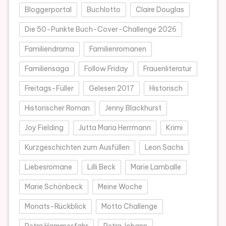
Bloggerportal
Buchlotto
Claire Douglas
Die 50-Punkte Buch-Cover-Challenge 2026
Familiendrama
Familienromanen
Familiensaga
Follow Friday
Frauenliteratur
Freitags-Füller
Gelesen 2017
Historisch
Historischer Roman
Jenny Blackhurst
Joy Fielding
Jutta Maria Herrmann
Krimi
Kurzgeschichten zum Ausfüllen
Leon Sachs
Liebesromane
Lilli Beck
Marie Lamballe
Marie Schönbeck
Meine Woche
Monats-Rückblick
Motto Challenge