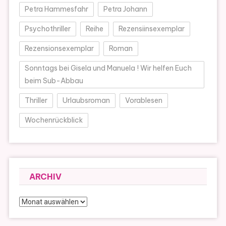
Petra Hammesfahr
Petra Johann
Psychothriller
Reihe
Rezensiinsexemplar
Rezensionsexemplar
Roman
Sonntags bei Gisela und Manuela ! Wir helfen Euch
beim Sub-Abbau
Thriller
Urlaubsroman
Vorablesen
Wochenrückblick
ARCHIV
Archiv