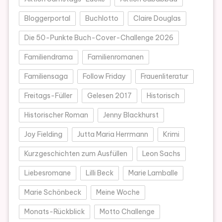
Bloggerportal
Buchlotto
Claire Douglas
Die 50-Punkte Buch-Cover-Challenge 2026
Familiendrama
Familienromanen
Familiensaga
Follow Friday
Frauenliteratur
Freitags-Füller
Gelesen 2017
Historisch
Historischer Roman
Jenny Blackhurst
Joy Fielding
Jutta Maria Herrmann
Krimi
Kurzgeschichten zum Ausfüllen
Leon Sachs
Liebesromane
Lilli Beck
Marie Lamballe
Marie Schönbeck
Meine Woche
Monats-Rückblick
Motto Challenge