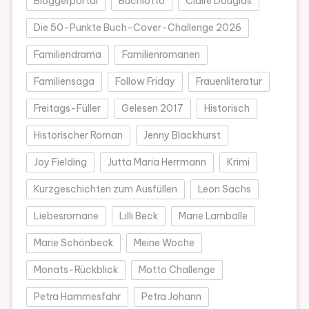
Bloggerportal
Buchlotto
Claire Douglas
Die 50-Punkte Buch-Cover-Challenge 2026
Familiendrama
Familienromanen
Familiensaga
Follow Friday
Frauenliteratur
Freitags-Füller
Gelesen 2017
Historisch
Historischer Roman
Jenny Blackhurst
Joy Fielding
Jutta Maria Herrmann
Krimi
Kurzgeschichten zum Ausfüllen
Leon Sachs
Liebesromane
Lilli Beck
Marie Lamballe
Marie Schönbeck
Meine Woche
Monats-Rückblick
Motto Challenge
Petra Hammesfahr
Petra Johann