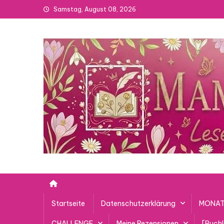
Skip
Samstag, August 08, 2026
to
content
Startseite
Datenschutzerklärung
MONAT
CHALLENGE
Meine Rezensionen
[Buch