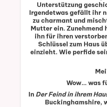
Unterstützung geschic
Irgendetwas gefällt ihr ni
zu charmant und mischt 
Mutter ein. Zunehmend h
ihn für ihren verstorbe
Schlüssel zum Haus üb
einzieht. Wie perfide sei
Mei
Wow… was für
In
Der Feind in ihrem Hau
Buckinghamshire, w