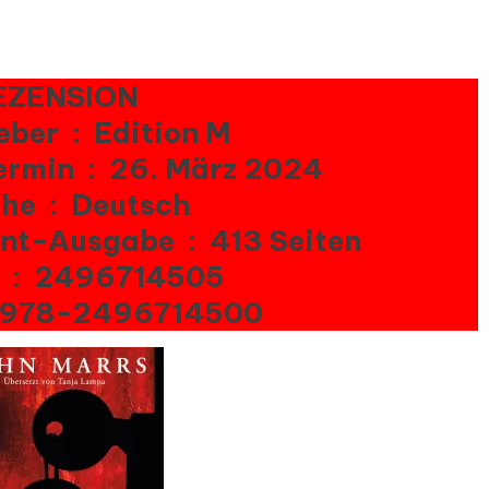
EZENSION)
r
EZENSION
ind
Herausgeber ‏ : ‎ Edition M
Erscheinungstermin ‏ : ‎ 26. März 2024
rem
us
Sprache ‏ : ‎ Deutsch
n
Seitenzahl der Print-Ausgabe ‏ : ‎ 413 Seiten
hn
ISBN-10 ‏ : ‎ 2496714505
rrs
BN-13 ‏ : ‎ 978-2496714500