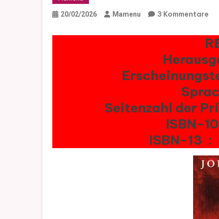
Zu
3 Kommentare
20/02/2026
Mamenu
(R
De
R
Fe
In
Ih
Ha
Vo
Jo
Ma
IS