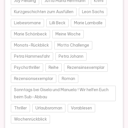
Joy Fielding
Jutta Maria Herrmann
Krimi
Kurzgeschichten zum Ausfüllen
Leon Sachs
Liebesromane
Lilli Beck
Marie Lamballe
Marie Schönbeck
Meine Woche
Monats-Rückblick
Motto Challenge
Petra Hammesfahr
Petra Johann
Psychothriller
Reihe
Rezensiinsexemplar
Rezensionsexemplar
Roman
Sonntags bei Gisela und Manuela ! Wir helfen Euch
beim Sub-Abbau
Thriller
Urlaubsroman
Vorablesen
Wochenrückblick