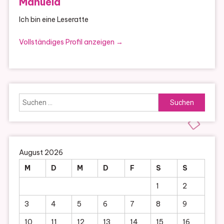
Manuela
Ich bin eine Leseratte
Vollständiges Profil anzeigen →
Suchen
nach:
August 2026
M
D
M
D
F
S
S
1
2
3
4
5
6
7
8
9
10
11
12
13
14
15
16