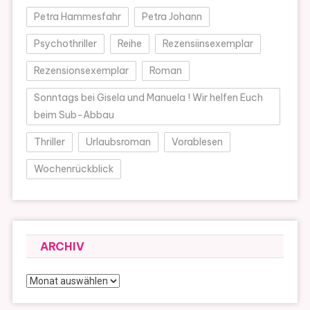
Petra Hammesfahr
Petra Johann
Psychothriller
Reihe
Rezensiinsexemplar
Rezensionsexemplar
Roman
Sonntags bei Gisela und Manuela ! Wir helfen Euch
beim Sub-Abbau
Thriller
Urlaubsroman
Vorablesen
Wochenrückblick
ARCHIV
Archiv