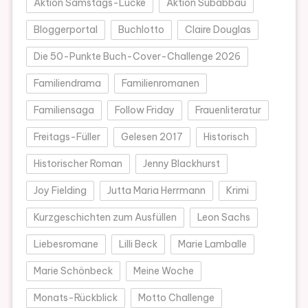
Aktion Samstags-Lücke
Aktion Subabbau
Bloggerportal
Buchlotto
Claire Douglas
Die 50-Punkte Buch-Cover-Challenge 2026
Familiendrama
Familienromanen
Familiensaga
Follow Friday
Frauenliteratur
Freitags-Füller
Gelesen 2017
Historisch
Historischer Roman
Jenny Blackhurst
Joy Fielding
Jutta Maria Herrmann
Krimi
Kurzgeschichten zum Ausfüllen
Leon Sachs
Liebesromane
Lilli Beck
Marie Lamballe
Marie Schönbeck
Meine Woche
Monats-Rückblick
Motto Challenge