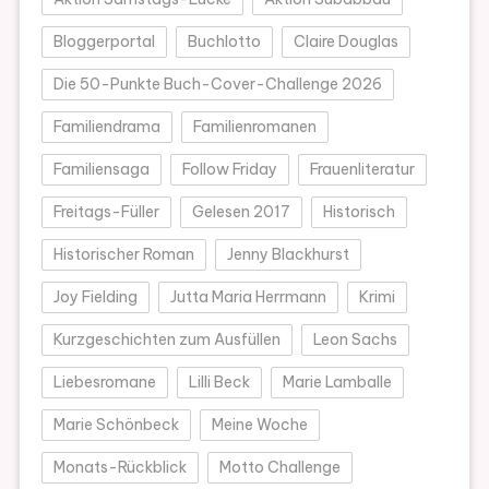
Bloggerportal
Buchlotto
Claire Douglas
Die 50-Punkte Buch-Cover-Challenge 2026
Familiendrama
Familienromanen
Familiensaga
Follow Friday
Frauenliteratur
Freitags-Füller
Gelesen 2017
Historisch
Historischer Roman
Jenny Blackhurst
Joy Fielding
Jutta Maria Herrmann
Krimi
Kurzgeschichten zum Ausfüllen
Leon Sachs
Liebesromane
Lilli Beck
Marie Lamballe
Marie Schönbeck
Meine Woche
Monats-Rückblick
Motto Challenge