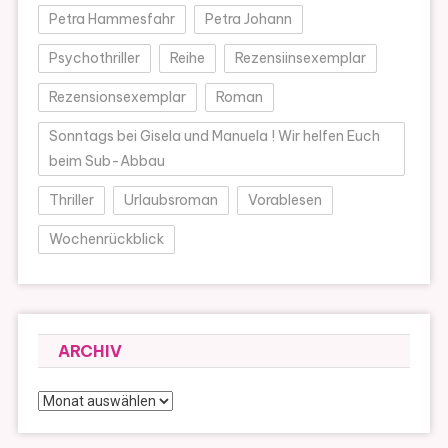
Petra Hammesfahr
Petra Johann
Psychothriller
Reihe
Rezensiinsexemplar
Rezensionsexemplar
Roman
Sonntags bei Gisela und Manuela ! Wir helfen Euch
beim Sub-Abbau
Thriller
Urlaubsroman
Vorablesen
Wochenrückblick
ARCHIV
Archiv