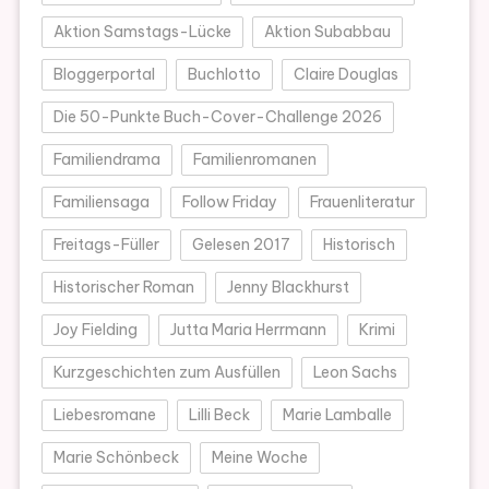
Aktion Samstags-Lücke
Aktion Subabbau
Bloggerportal
Buchlotto
Claire Douglas
Die 50-Punkte Buch-Cover-Challenge 2026
Familiendrama
Familienromanen
Familiensaga
Follow Friday
Frauenliteratur
Freitags-Füller
Gelesen 2017
Historisch
Historischer Roman
Jenny Blackhurst
Joy Fielding
Jutta Maria Herrmann
Krimi
Kurzgeschichten zum Ausfüllen
Leon Sachs
Liebesromane
Lilli Beck
Marie Lamballe
Marie Schönbeck
Meine Woche