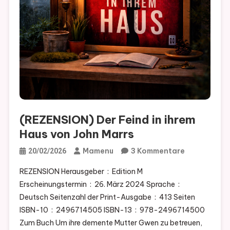
(REZENSION) Der Feind in ihrem
Haus von John Marrs
Zu
Mamenu
3 Kommentare
20/02/2026
(REZENSION
REZENSION Herausgeber ‏ : ‎ Edition M
Der
Erscheinungstermin ‏ : ‎ 26. März 2024 Sprache ‏ : ‎
Feind
Deutsch Seitenzahl der Print-Ausgabe ‏ : ‎ 413 Seiten
In
ISBN-10 ‏ : ‎ 2496714505 ISBN-13 ‏ : ‎ 978-2496714500
Ihrem
Zum Buch Um ihre demente Mutter Gwen zu betreuen,
Haus