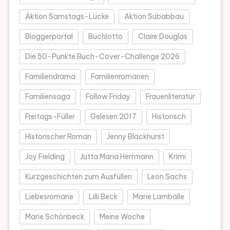
Aktion Samstags-Lücke
Aktion Subabbau
Bloggerportal
Buchlotto
Claire Douglas
Die 50-Punkte Buch-Cover-Challenge 2026
Familiendrama
Familienromanen
Familiensaga
Follow Friday
Frauenliteratur
Freitags-Füller
Gelesen 2017
Historisch
Historischer Roman
Jenny Blackhurst
Joy Fielding
Jutta Maria Herrmann
Krimi
Kurzgeschichten zum Ausfüllen
Leon Sachs
Liebesromane
Lilli Beck
Marie Lamballe
Marie Schönbeck
Meine Woche