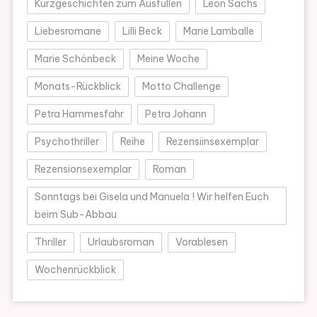
Kurzgeschichten zum Ausfüllen
Leon Sachs
Liebesromane
Lilli Beck
Marie Lamballe
Marie Schönbeck
Meine Woche
Monats-Rückblick
Motto Challenge
Petra Hammesfahr
Petra Johann
Psychothriller
Reihe
Rezensiinsexemplar
Rezensionsexemplar
Roman
Sonntags bei Gisela und Manuela ! Wir helfen Euch
beim Sub-Abbau
Thriller
Urlaubsroman
Vorablesen
Wochenrückblick