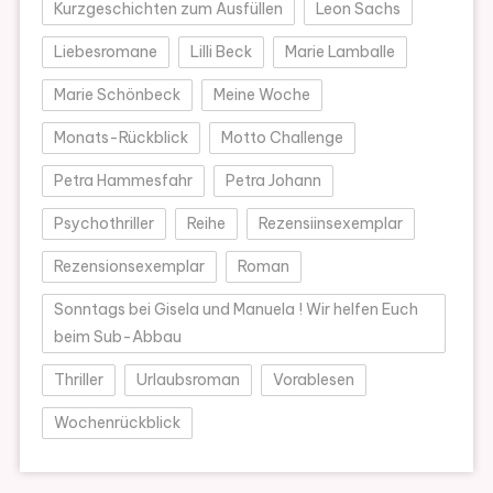
Kurzgeschichten zum Ausfüllen
Leon Sachs
Liebesromane
Lilli Beck
Marie Lamballe
Marie Schönbeck
Meine Woche
Monats-Rückblick
Motto Challenge
Petra Hammesfahr
Petra Johann
Psychothriller
Reihe
Rezensiinsexemplar
Rezensionsexemplar
Roman
Sonntags bei Gisela und Manuela ! Wir helfen Euch
beim Sub-Abbau
Thriller
Urlaubsroman
Vorablesen
Wochenrückblick