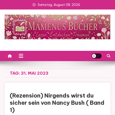
Skip
Samstag, August 08, 2026
to
content
TAG:
31. MAI 2023
(Rezension) Nirgends wirst du
sicher sein von Nancy Bush ( Band
1)