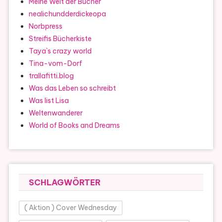
Meine Welt der Bücher
nealichundderdickeopa
Norbpress
Streifis Bücherkiste
Taya`s crazy world
Tina-vom-Dorf
trallafitti.blog
Was das Leben so schreibt
Was list Lisa
Weltenwanderer
World of Books and Dreams
SCHLAGWÖRTER
( Aktion ) Cover Wednesday