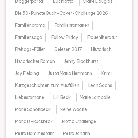
Bloggerportal
Buchlotto
Claire Douglas
Die 50-Punkte Buch-Cover-Challenge 2026
Familiendrama
Familienromanen
Familiensaga
Follow Friday
Frauenliteratur
Freitags-Füller
Gelesen 2017
Historisch
Historischer Roman
Jenny Blackhurst
Joy Fielding
Jutta Maria Herrmann
Krimi
Kurzgeschichten zum Ausfüllen
Leon Sachs
Liebesromane
Lilli Beck
Marie Lamballe
Marie Schönbeck
Meine Woche
Monats-Rückblick
Motto Challenge
Petra Hammesfahr
Petra Johann