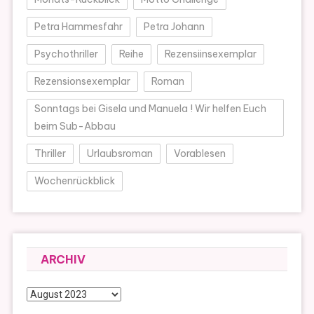
Petra Hammesfahr
Petra Johann
Psychothriller
Reihe
Rezensiinsexemplar
Rezensionsexemplar
Roman
Sonntags bei Gisela und Manuela ! Wir helfen Euch
beim Sub-Abbau
Thriller
Urlaubsroman
Vorablesen
Wochenrückblick
ARCHIV
Archiv