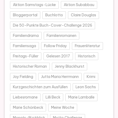
Aktion Samstags-Lücke
Aktion Subabbau
Bloggerportal
Buchlotto
Claire Douglas
Die 50-Punkte Buch-Cover-Challenge 2026
Familiendrama
Familienromanen
Familiensaga
Follow Friday
Frauenliteratur
Freitags-Füller
Gelesen 2017
Historisch
Historischer Roman
Jenny Blackhurst
Joy Fielding
Jutta Maria Herrmann
Krimi
Kurzgeschichten zum Ausfüllen
Leon Sachs
Liebesromane
Lilli Beck
Marie Lamballe
Marie Schönbeck
Meine Woche
Monats-Rückblick
Motto Challenge