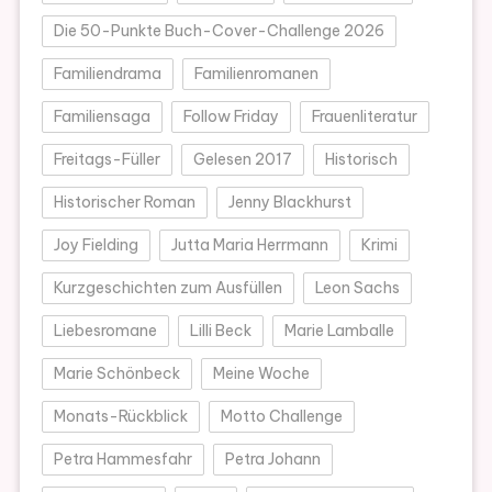
Die 50-Punkte Buch-Cover-Challenge 2026
Familiendrama
Familienromanen
Familiensaga
Follow Friday
Frauenliteratur
Freitags-Füller
Gelesen 2017
Historisch
Historischer Roman
Jenny Blackhurst
Joy Fielding
Jutta Maria Herrmann
Krimi
Kurzgeschichten zum Ausfüllen
Leon Sachs
Liebesromane
Lilli Beck
Marie Lamballe
Marie Schönbeck
Meine Woche
Monats-Rückblick
Motto Challenge
Petra Hammesfahr
Petra Johann