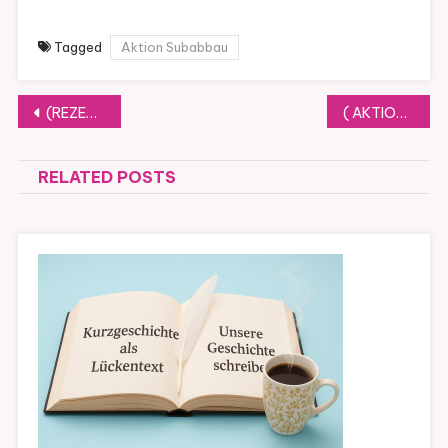
Tagged
Aktion Subabbau
Beitragsnavigation
(REZENSION) Die Einladung von Sebastian Fitzek
( AKTION ) COVER WEDNESDAY #28
RELATED POSTS