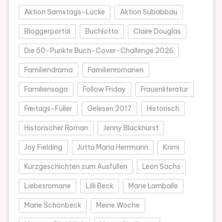
Aktion Samstags-Lücke
Aktion Subabbau
Bloggerportal
Buchlotto
Claire Douglas
Die 50-Punkte Buch-Cover-Challenge 2026
Familiendrama
Familienromanen
Familiensaga
Follow Friday
Frauenliteratur
Freitags-Füller
Gelesen 2017
Historisch
Historischer Roman
Jenny Blackhurst
Joy Fielding
Jutta Maria Herrmann
Krimi
Kurzgeschichten zum Ausfüllen
Leon Sachs
Liebesromane
Lilli Beck
Marie Lamballe
Marie Schönbeck
Meine Woche