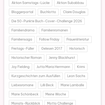
Aktion Samstags-Lücke
Aktion Subabbau
Bloggerportal
Buchlotto
Claire Douglas
Die 50-Punkte Buch-Cover-Challenge 2026
Familiendrama
Familienromanen
Familiensaga
Follow Friday
Frauenliteratur
Freitags-Füller
Gelesen 2017
Historisch
Historischer Roman
Jenny Blackhurst
Joy Fielding
Jutta Maria Herrmann
Krimi
Kurzgeschichten zum Ausfüllen
Leon Sachs
Liebesromane
Lilli Beck
Marie Lamballe
Marie Schönbeck
Meine Woche
Monats-Rückblick
Motto Challenge