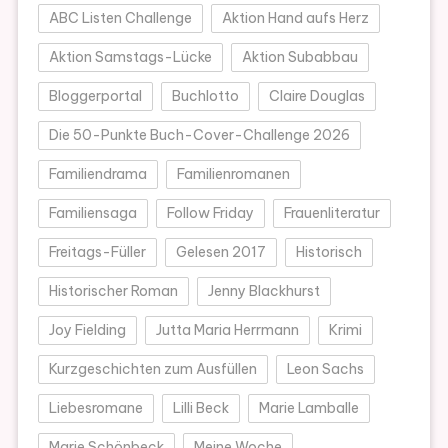
ABC Listen Challenge
Aktion Hand aufs Herz
Aktion Samstags-Lücke
Aktion Subabbau
Bloggerportal
Buchlotto
Claire Douglas
Die 50-Punkte Buch-Cover-Challenge 2026
Familiendrama
Familienromanen
Familiensaga
Follow Friday
Frauenliteratur
Freitags-Füller
Gelesen 2017
Historisch
Historischer Roman
Jenny Blackhurst
Joy Fielding
Jutta Maria Herrmann
Krimi
Kurzgeschichten zum Ausfüllen
Leon Sachs
Liebesromane
Lilli Beck
Marie Lamballe
Marie Schönbeck
Meine Woche