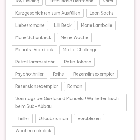
Joy Fielding
Jutta Maria Herrmann
Krimi
Kurzgeschichten zum Ausfüllen
Leon Sachs
Liebesromane
Lilli Beck
Marie Lamballe
Marie Schönbeck
Meine Woche
Monats-Rückblick
Motto Challenge
Petra Hammesfahr
Petra Johann
Psychothriller
Reihe
Rezensiinsexemplar
Rezensionsexemplar
Roman
Sonntags bei Gisela und Manuela ! Wir helfen Euch
beim Sub-Abbau
Thriller
Urlaubsroman
Vorablesen
Wochenrückblick