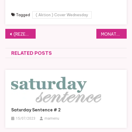
Tagged
( Aktion ) Cover Wednesday
Beitragsnavigation
(REZENSION) Schwestern im Geiste von Marie Pierre
MONATS-RÜCKBLICK Juni 2025
RELATED POSTS
Saturday Sentence # 2
15/07/2023
mamenu