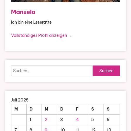
Manuela
Ich bin eine Leseratte
Vollständiges Profil anzeigen →
Suchen
nach:
Juli 2025
M
D
M
D
F
S
S
1
2
3
4
5
6
7
8
9
10
11
12
13