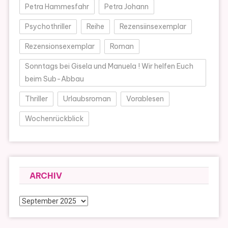
Petra Hammesfahr
Petra Johann
Psychothriller
Reihe
Rezensiinsexemplar
Rezensionsexemplar
Roman
Sonntags bei Gisela und Manuela ! Wir helfen Euch
beim Sub-Abbau
Thriller
Urlaubsroman
Vorablesen
Wochenrückblick
ARCHIV
Archiv