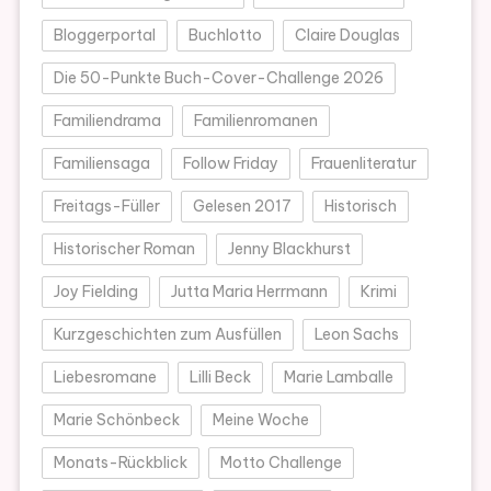
Bloggerportal
Buchlotto
Claire Douglas
Die 50-Punkte Buch-Cover-Challenge 2026
Familiendrama
Familienromanen
Familiensaga
Follow Friday
Frauenliteratur
Freitags-Füller
Gelesen 2017
Historisch
Historischer Roman
Jenny Blackhurst
Joy Fielding
Jutta Maria Herrmann
Krimi
Kurzgeschichten zum Ausfüllen
Leon Sachs
Liebesromane
Lilli Beck
Marie Lamballe
Marie Schönbeck
Meine Woche
Monats-Rückblick
Motto Challenge