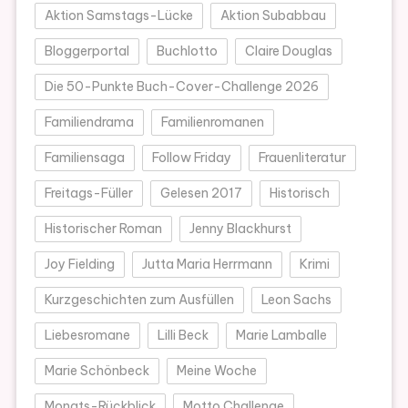
Aktion Samstags-Lücke
Aktion Subabbau
Bloggerportal
Buchlotto
Claire Douglas
Die 50-Punkte Buch-Cover-Challenge 2026
Familiendrama
Familienromanen
Familiensaga
Follow Friday
Frauenliteratur
Freitags-Füller
Gelesen 2017
Historisch
Historischer Roman
Jenny Blackhurst
Joy Fielding
Jutta Maria Herrmann
Krimi
Kurzgeschichten zum Ausfüllen
Leon Sachs
Liebesromane
Lilli Beck
Marie Lamballe
Marie Schönbeck
Meine Woche
Monats-Rückblick
Motto Challenge