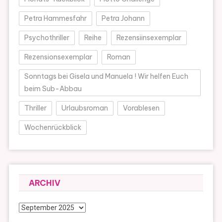
Petra Hammesfahr
Petra Johann
Psychothriller
Reihe
Rezensiinsexemplar
Rezensionsexemplar
Roman
Sonntags bei Gisela und Manuela ! Wir helfen Euch
beim Sub-Abbau
Thriller
Urlaubsroman
Vorablesen
Wochenrückblick
ARCHIV
Archiv