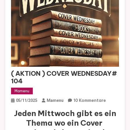
( AKTION ) COVER WEDNESDAY#
104
Mamenu
Zu
10 Kommentare
05/11/2025
Mamenu
(
Jeden Mittwoch gibt es ein
AKTION
Thema wo ein Cover
)
COVER