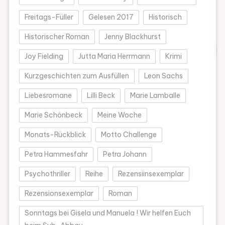
Freitags-Füller
Gelesen 2017
Historisch
Historischer Roman
Jenny Blackhurst
Joy Fielding
Jutta Maria Herrmann
Krimi
Kurzgeschichten zum Ausfüllen
Leon Sachs
Liebesromane
Lilli Beck
Marie Lamballe
Marie Schönbeck
Meine Woche
Monats-Rückblick
Motto Challenge
Petra Hammesfahr
Petra Johann
Psychothriller
Reihe
Rezensiinsexemplar
Rezensionsexemplar
Roman
Sonntags bei Gisela und Manuela ! Wir helfen Euch