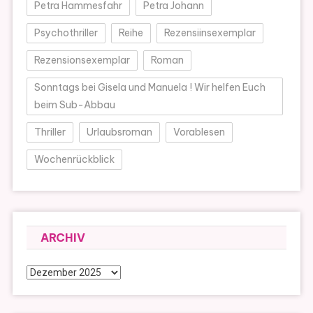
Petra Hammesfahr
Petra Johann
Psychothriller
Reihe
Rezensiinsexemplar
Rezensionsexemplar
Roman
Sonntags bei Gisela und Manuela ! Wir helfen Euch
beim Sub-Abbau
Thriller
Urlaubsroman
Vorablesen
Wochenrückblick
ARCHIV
Archiv