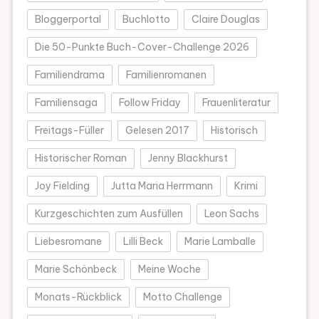
Bloggerportal
Buchlotto
Claire Douglas
Die 50-Punkte Buch-Cover-Challenge 2026
Familiendrama
Familienromanen
Familiensaga
Follow Friday
Frauenliteratur
Freitags-Füller
Gelesen 2017
Historisch
Historischer Roman
Jenny Blackhurst
Joy Fielding
Jutta Maria Herrmann
Krimi
Kurzgeschichten zum Ausfüllen
Leon Sachs
Liebesromane
Lilli Beck
Marie Lamballe
Marie Schönbeck
Meine Woche
Monats-Rückblick
Motto Challenge