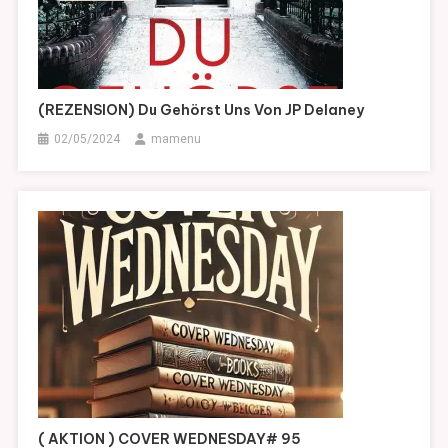
(REZENSION) Du Gehörst Uns Von JP Delaney
02/05/2024
mamenu
( AKTION ) COVER WEDNESDAY# 95