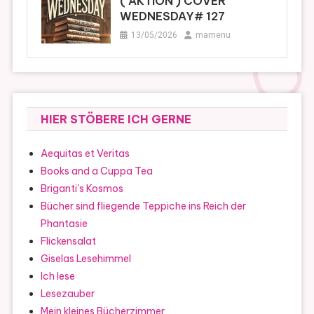
( AKTION ) COVER
WEDNESDAY# 127
13/05/2026
mamenu
HIER STÖBERE ICH GERNE
Aequitas et Veritas
Books and a Cuppa Tea
Briganti's Kosmos
Bücher sind fliegende Teppiche ins Reich der
Phantasie
Flickensalat
Giselas Lesehimmel
Ich lese
Lesezauber
Mein kleines Bücherzimmer