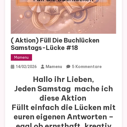
( Aktion) Füll Die Buchlücken
Samstags-Lücke #18
Mamenu
Zu
5 Kommentare
14/02/2026
Mamenu
(
Hallo ihr Lieben,
Aktion)
Jeden Samstag
mache ich
Füll
Die
diese Aktion
Buchlücken
Füllt einfach die Lücken mit
Samstags-
euren eigenen Antworten –
Lücke
#18
egal ob ernsthaft, kreativ