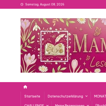
Skip
Samstag, August 08, 2026
to
content
Startseite
Datenschutzerklärung
MONAT
CHALLENGE
Meine Rezensionen
[Buch