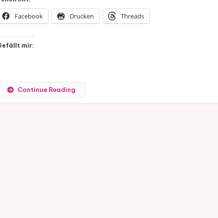
John
Marrs
Facebook
Drucken
Threads
Gefällt mir:
Continue Reading