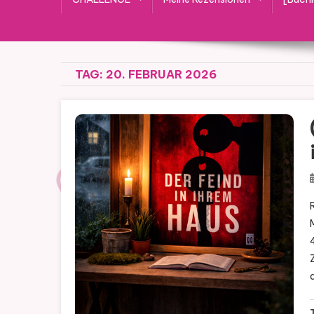
TAG:
20. FEBRUAR 2026
RE
Mä
41