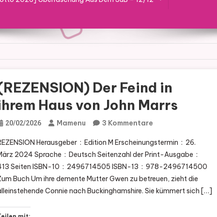
(REZENSION) Der Feind in
ihrem Haus von John Marrs
Zu
Mamenu
3 Kommentare
20/02/2026
(REZENSION)
ZENSION Herausgeber ‏ : ‎ Edition M Erscheinungstermin ‏ : ‎ 26.
Der
rz 2024 Sprache ‏ : ‎ Deutsch Seitenzahl der Print-Ausgabe ‏ : ‎
Feind
3 Seiten ISBN-10 ‏ : ‎ 2496714505 ISBN-13 ‏ : ‎ 978-2496714500
In
Zum Buch Um ihre demente Mutter Gwen zu betreuen, zieht die
Ihrem
alleinstehende Connie nach Buckinghamshire. Sie kümmert sich […]
Haus
Von
Teilen mit: