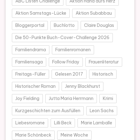
ABC Listen Challenge
Aktion Hand aufs Herz
Aktion Samstags-Lücke
Aktion Subabbau
Bloggerportal
Buchlotto
Claire Douglas
Die 50-Punkte Buch-Cover-Challenge 2026
Familiendrama
Familienromanen
Familiensaga
Follow Friday
Frauenliteratur
Freitags-Füller
Gelesen 2017
Historisch
Historischer Roman
Jenny Blackhurst
Joy Fielding
Jutta Maria Herrmann
Krimi
Kurzgeschichten zum Ausfüllen
Leon Sachs
Liebesromane
Lilli Beck
Marie Lamballe
Marie Schönbeck
Meine Woche