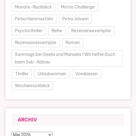
Monats-Rückblick
Motto Challenge
Petra Hammesfahr
Petra Johann
Psychothriller
Reihe
Rezensiinsexemplar
Rezensionsexemplar
Roman
Sonntags bei Gisela und Manuela ! Wir helfen Euch
beim Sub-Abbau
Thriller
Urlaubsroman
Vorablesen
Wochenrückblick
ARCHIV
Archiv