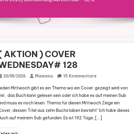
( AKTION ) COVER
WEDNESDAY# 128
Zu
Mamenu
15 Kommentare
20/05/2026
(
Jeden Mittwoch gibt es ein Thema wo ein Cover gezeigt wird von
AKTION
mir, das Buch kann gelesen sein oder ich habe es auf meinen Sub
)
und muss es noch lesen. Thema für diesen Mittwoch Zeige ein
COVER
Cover, dessen Titel aus zehn Buchstaben besteht“ Ich habe dieses
WEDNESDAY#
Buch auf meinem Sub gefunden. Es ist 192 Tage, […]
128
Teilen mit: