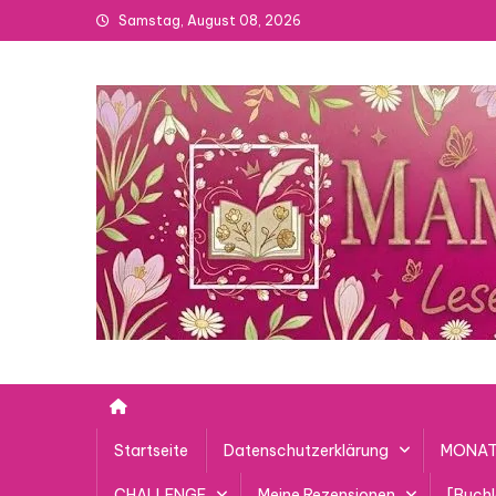
Skip
Samstag, August 08, 2026
to
content
Startseite
Datenschutzerklärung
MONAT
CHALLENGE
Meine Rezensionen
[Buch