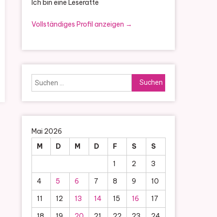
Ich bin eine Leseratte
Vollständiges Profil anzeigen →
Suchen
nach:
Mai 2026
M
D
M
D
F
S
S
1
2
3
4
5
6
7
8
9
10
11
12
13
14
15
16
17
18
19
20
21
22
23
24