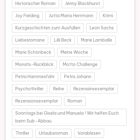
Historischer Roman
Jenny Blackhurst
Joy Fielding
Jutta Maria Herrmann
Krimi
Kurzgeschichten zum Ausfüllen
Leon Sachs
Liebesromane
Lilli Beck
Marie Lamballe
Marie Schönbeck
Meine Woche
Monats-Rückblick
Motto Challenge
Petra Hammesfahr
Petra Johann
Psychothriller
Reihe
Rezensiinsexemplar
Rezensionsexemplar
Roman
Sonntags bei Gisela und Manuela ! Wir helfen Euch
beim Sub-Abbau
Thriller
Urlaubsroman
Vorablesen