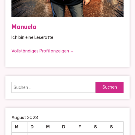
Manuela
Ich bin eine Leseratte
Vollständiges Profil anzeigen →
Suchen
nach:
August 2023
M
D
M
D
F
S
S