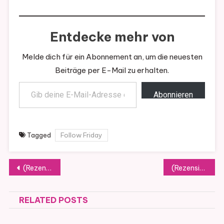
Entdecke mehr von
Melde dich für ein Abonnement an, um die neuesten
Beiträge per E-Mail zu erhalten.
Gib deine E-Mail-Adresse ein ...
Abonnieren
Tagged
Follow Friday
Beitragsnavigation
(Rezension) Das Mädchen aus Glas von Julie Hilgenberg
(Rezension) Wer, wenn nicht wir von Barbara Leciejewski
RELATED POSTS