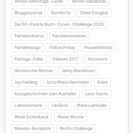
Aktion Samstags-Lücke
Aktion Subabbau
Bloggerportal
Buchlotto
Claire Douglas
Die 50-Punkte Buch-Cover-Challenge 2026
Familiendrama
Familienromanen
Familiensaga
Follow Friday
Frauenliteratur
Freitags-Füller
Gelesen 2017
Historisch
Historischer Roman
Jenny Blackhurst
Joy Fielding
Jutta Maria Herrmann
Krimi
Kurzgeschichten zum Ausfüllen
Leon Sachs
Liebesromane
Lilli Beck
Marie Lamballe
Marie Schönbeck
Meine Woche
Monats-Rückblick
Motto Challenge