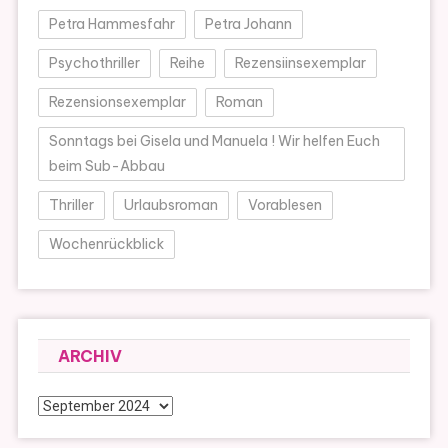
Petra Hammesfahr
Petra Johann
Psychothriller
Reihe
Rezensiinsexemplar
Rezensionsexemplar
Roman
Sonntags bei Gisela und Manuela ! Wir helfen Euch
beim Sub-Abbau
Thriller
Urlaubsroman
Vorablesen
Wochenrückblick
ARCHIV
Archiv