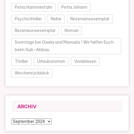
Petra Hammesfahr
Petra Johann
Psychothriller
Reihe
Rezensiinsexemplar
Rezensionsexemplar
Roman
Sonntags bei Gisela und Manuela ! Wir helfen Euch
beim Sub-Abbau
Thriller
Urlaubsroman
Vorablesen
Wochenrückblick
ARCHIV
Archiv