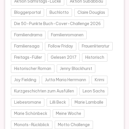
Aktion Samstags-Lücke
Aktion Subabbau
Bloggerportal
Buchlotto
Claire Douglas
Die 50-Punkte Buch-Cover-Challenge 2026
Familiendrama
Familienromanen
Familiensaga
Follow Friday
Frauenliteratur
Freitags-Füller
Gelesen 2017
Historisch
Historischer Roman
Jenny Blackhurst
Joy Fielding
Jutta Maria Herrmann
Krimi
Kurzgeschichten zum Ausfüllen
Leon Sachs
Liebesromane
Lilli Beck
Marie Lamballe
Marie Schönbeck
Meine Woche
Monats-Rückblick
Motto Challenge