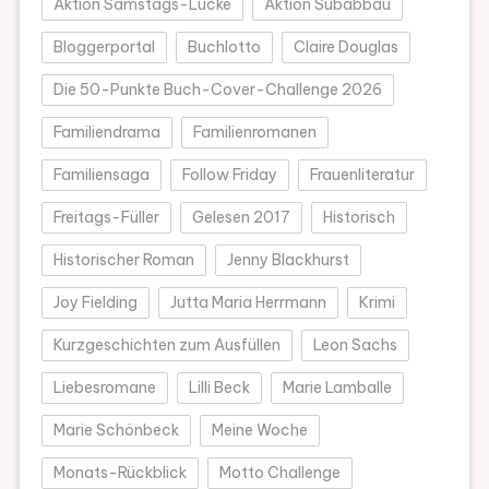
Aktion Samstags-Lücke
Aktion Subabbau
Bloggerportal
Buchlotto
Claire Douglas
Die 50-Punkte Buch-Cover-Challenge 2026
Familiendrama
Familienromanen
Familiensaga
Follow Friday
Frauenliteratur
Freitags-Füller
Gelesen 2017
Historisch
Historischer Roman
Jenny Blackhurst
Joy Fielding
Jutta Maria Herrmann
Krimi
Kurzgeschichten zum Ausfüllen
Leon Sachs
Liebesromane
Lilli Beck
Marie Lamballe
Marie Schönbeck
Meine Woche
Monats-Rückblick
Motto Challenge