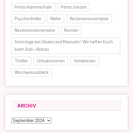
Petra Hammesfahr
Petra Johann
Psychothriller
Reihe
Rezensiinsexemplar
Rezensionsexemplar
Roman
Sonntags bei Gisela und Manuela ! Wir helfen Euch
beim Sub-Abbau
Thriller
Urlaubsroman
Vorablesen
Wochenrückblick
ARCHIV
Archiv