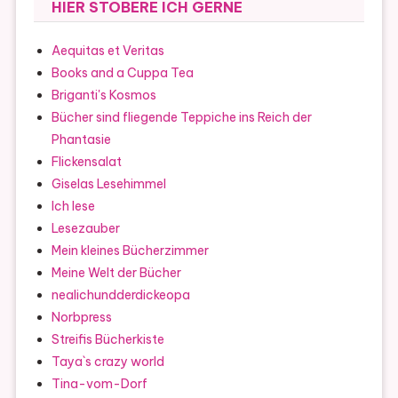
HIER STÖBERE ICH GERNE
Aequitas et Veritas
Books and a Cuppa Tea
Briganti's Kosmos
Bücher sind fliegende Teppiche ins Reich der
Phantasie
Flickensalat
Giselas Lesehimmel
Ich lese
Lesezauber
Mein kleines Bücherzimmer
Meine Welt der Bücher
nealichundderdickeopa
Norbpress
Streifis Bücherkiste
Taya`s crazy world
Tina-vom-Dorf