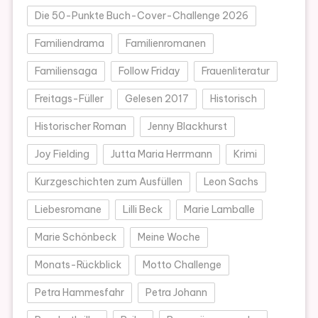
Die 50-Punkte Buch-Cover-Challenge 2026
Familiendrama
Familienromanen
Familiensaga
Follow Friday
Frauenliteratur
Freitags-Füller
Gelesen 2017
Historisch
Historischer Roman
Jenny Blackhurst
Joy Fielding
Jutta Maria Herrmann
Krimi
Kurzgeschichten zum Ausfüllen
Leon Sachs
Liebesromane
Lilli Beck
Marie Lamballe
Marie Schönbeck
Meine Woche
Monats-Rückblick
Motto Challenge
Petra Hammesfahr
Petra Johann