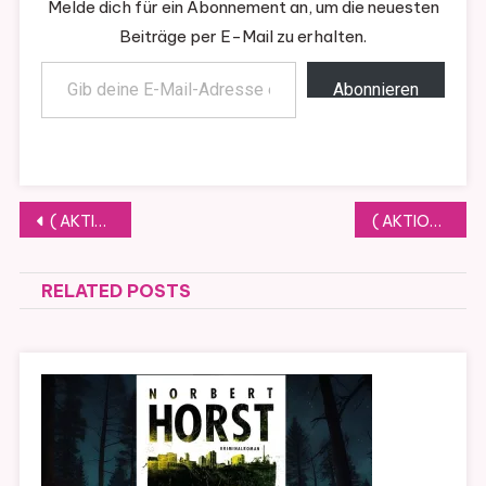
Melde dich für ein Abonnement an, um die neuesten
Beiträge per E-Mail zu erhalten.
Gib deine E-Mail-Adresse ein ...
Abonnieren
Beitragsnavigation
( AKTION ) COVER WEDNESDAY #71
( AKTION ) COVER WEDNESDAY #72
RELATED POSTS