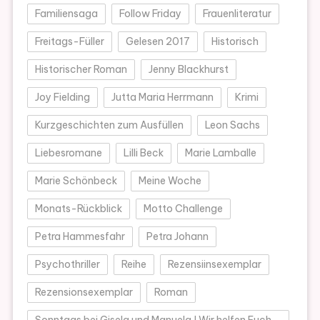
Familiensaga
Follow Friday
Frauenliteratur
Freitags-Füller
Gelesen 2017
Historisch
Historischer Roman
Jenny Blackhurst
Joy Fielding
Jutta Maria Herrmann
Krimi
Kurzgeschichten zum Ausfüllen
Leon Sachs
Liebesromane
Lilli Beck
Marie Lamballe
Marie Schönbeck
Meine Woche
Monats-Rückblick
Motto Challenge
Petra Hammesfahr
Petra Johann
Psychothriller
Reihe
Rezensiinsexemplar
Rezensionsexemplar
Roman