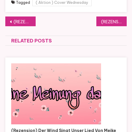
Tagged
( Aktion ) Cover Wednesday
Beitragsnavigation
(REZENSION) Begierde in Bardolino von Claire Stern (Band 3)
(REZENSION) Was du verschweigst von Jutta Maria Herrmann
RELATED POSTS
(Rezension) Der Wind Singt Unser Lied Von Meike