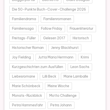
Die 50-Punkte Buch-Cover-Challenge 2026
Familiendrama
Familienromanen
Familiensaga
Follow Friday
Frauenliteratur
Freitags-Füller
Gelesen 2017
Historisch
Historischer Roman
Jenny Blackhurst
Joy Fielding
Jutta Maria Herrmann
Krimi
Kurzgeschichten zum Ausfüllen
Leon Sachs
Liebesromane
Lilli Beck
Marie Lamballe
Marie Schönbeck
Meine Woche
Monats-Rückblick
Motto Challenge
Petra Hammesfahr
Petra Johann