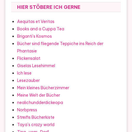
HIER STÖBERE ICH GERNE
Aequitas et Veritas
Books and a Cuppa Tea
Briganti's Kosmos
Bücher sind fliegende Teppiche ins Reich der
Phantasie
Flickensalat
Giselas Lesehimmel
Ich lese
Lesezauber
Mein kleines Bücherzimmer
Meine Welt der Bücher
nealichundderdickeopa
Norbpress
Streifis Bücherkiste
Taya`s crazy world
Tina-vom-Dorf