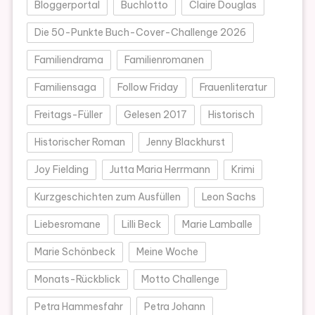
Bloggerportal
Buchlotto
Claire Douglas
Die 50-Punkte Buch-Cover-Challenge 2026
Familiendrama
Familienromanen
Familiensaga
Follow Friday
Frauenliteratur
Freitags-Füller
Gelesen 2017
Historisch
Historischer Roman
Jenny Blackhurst
Joy Fielding
Jutta Maria Herrmann
Krimi
Kurzgeschichten zum Ausfüllen
Leon Sachs
Liebesromane
Lilli Beck
Marie Lamballe
Marie Schönbeck
Meine Woche
Monats-Rückblick
Motto Challenge
Petra Hammesfahr
Petra Johann